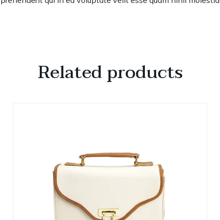
rehenderit qui in ea voluptate velit esse quam nihil molestia
Related products