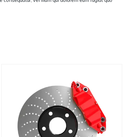
e consequatur, vel illum qui dolorem eum fugiat quo