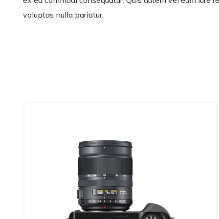
ex ea commodi consequatur. Quis autem vel eum iure rep
voluptas nulla pariatur.