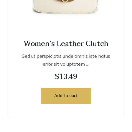
Women’s Leather Clutch
Sed ut perspiciatis unde omnis iste natus
error sit voluptatem …
$
13.49
Add to cart