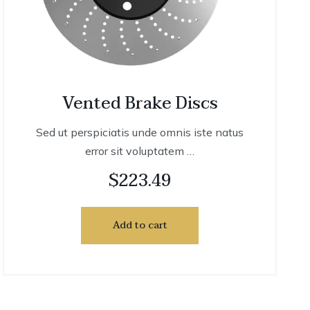
Vented Brake Discs
Sed ut perspiciatis unde omnis iste natus
error sit voluptatem …
$
223.49
Add to cart