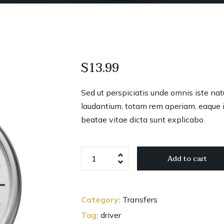
$
13.99
Sed ut perspiciatis unde omnis iste na
laudantium, totam rem aperiam, eaque ip
beatae vitae dicta sunt explicabo.
Analog
Add to cart
Wall
Clock
quantity
Category:
Transfers
Tag:
driver