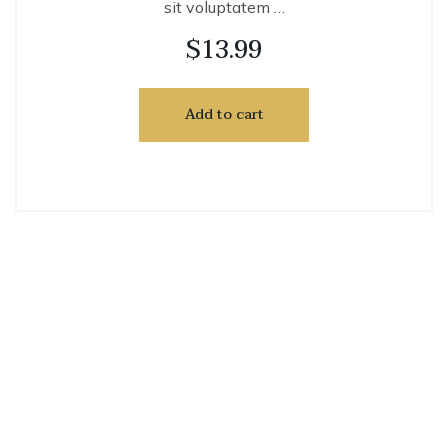
sit voluptatem …
$
13.99
Add to cart